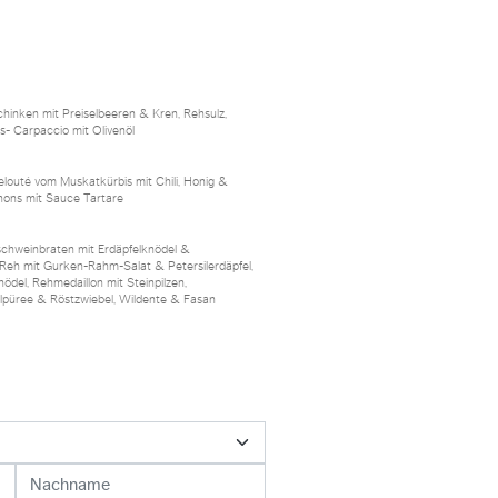
hinken mit Preiselbeeren & Kren, Rehsulz,
is- Carpaccio mit Olivenöl
louté vom Muskatkürbis mit Chili, Honig &
nons mit Sauce Tartare
ldschweinbraten mit Erdäpfelknödel &
Reh mit Gurken-Rahm-Salat & Petersilerdäpfel,
ödel, Rehmedaillon mit Steinpilzen,
elpüree & Röstzwiebel, Wildente & Fasan