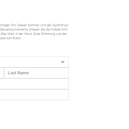
ichtigen Ort. Diesen Sommer wird der Gutshof zur
 Gänsehautmomente. Erleben Sie die Fußball-WM
m Glas Wein in der Hand. Gute Stimmung und das
iel zum Event.