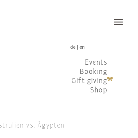
de |
en
Events
Booking
Gift giving
Shop
stralien vs. Ägypten