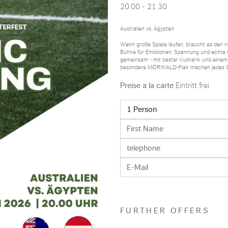
20.00 - 21.30
Australien vs. Ägypten
Wenn große Spiele laufen, braucht es den r
Bühne für Emotionen, Spannung und echte
gemeinsam - mit bester Kulinarik und eine
besondere MÖRWALD-Flair machen jedes Sp
Preise a la carte
Eintritt frei
FURTHER OFFERS